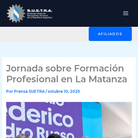
Ir
al
contenido
AFILIADOS
Jornada sobre Formación
Profesional en La Matanza
Por
Prensa SUETRA
/
octubre 10, 2025