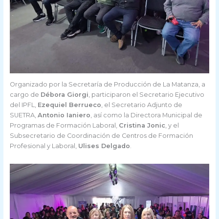
Organizado por la Secretaría de Producción de La Matanza, a
cargo de
Débora Giorgi
, participaron el Secretario Ejecutivo
del IPFL,
Ezequiel Berrueco
, el Secretario Adjunto de
SUETRA,
Antonio Ianiero
, así como la Directora Municipal de
Programas de Formación Laboral,
Cristina Jonic
, y el
Subsecretario de Coordinación de Centros de Formación
Profesional y Laboral,
Ulises Delgado
.