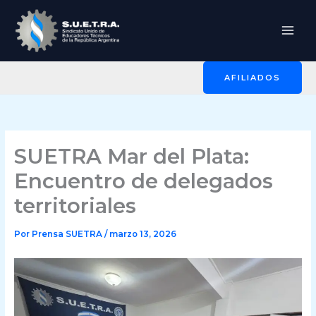
Ir
al
contenido
AFILIADOS
SUETRA Mar del Plata:
Encuentro de delegados
territoriales
Por
Prensa SUETRA
/
marzo 13, 2026