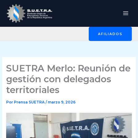
Ir
al
contenido
AFILIADOS
SUETRA Merlo: Reunión de
gestión con delegados
territoriales
Por
Prensa SUETRA
/
marzo 9, 2026